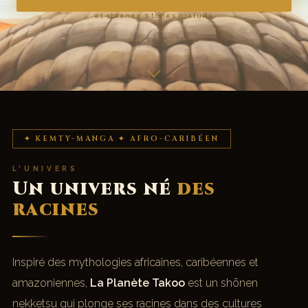
et obtenez 3 tomes gratuits
✦ KEMTY-MANGA ✦ AFRO-CARIBÉEN
L'UNIVERS
Un univers né
des
racines
Inspiré des mythologies africaines, caribéennes et
amazoniennes,
La Planète Takoo
est un shōnen
nekketsu qui plonge ses racines dans des cultures