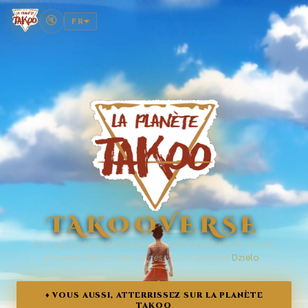
🔇
FR
TAKOOVERSE
Dire que toute cette histoire est partie d'une simple goutte
d'eau
qui a atterri dans le désert du continent
Dzielo
...
♦ VOUS AUSSI, ATTERRISSEZ SUR LA PLANÈTE
TAKOO